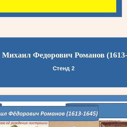
 Михаил Федорович Романов (1613-
Стенд 2