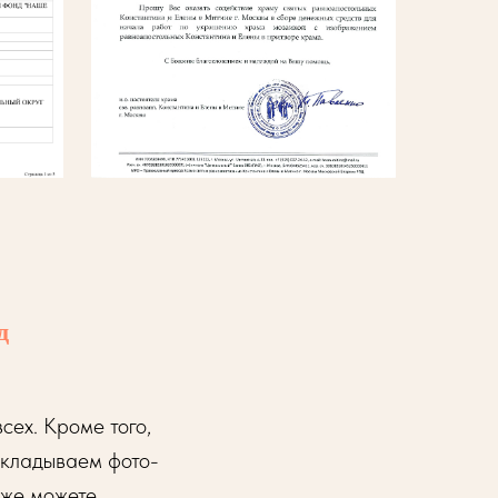
д
сех. Кроме того,
ыкладываем фото-
 же можете