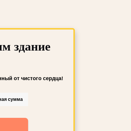
им здание
нный от чистого сердца!
ная сумма