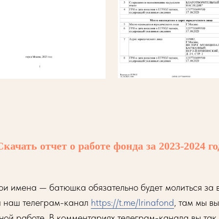
Скачать отчет о работе фонда за 2023-2024 го
вои имена — батюшка обязательно будет молиться за в
а наш телеграм-канал
https://t.me/Irinafond
, там мы в
ной работе. В комментариях телеграм-канала вы так